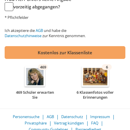
vorzeitig abgegangen?
* Pflichtfelder
Ich akzeptiere die
AGB
und habe die
Datenschutzhinweise
zur Kenntnis genommen.
Kostenlos zur Klassenliste
469
6
469 Schüler erwarten
6 Klassenfotos voller
Sie
Erinnerungen
Personensuche
AGB
Datenschutz
Impressum
Privatsphäre
Vertrag kündigen
FAQ
Community Guidelines
Barrierefreiheit