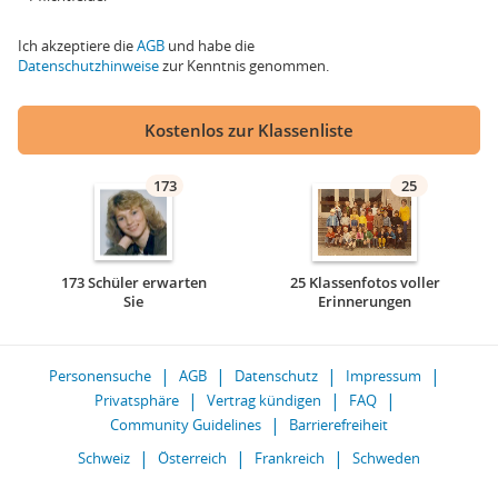
Ich akzeptiere die
AGB
und habe die
Datenschutzhinweise
zur Kenntnis genommen.
Kostenlos zur Klassenliste
173
25
173 Schüler erwarten
25 Klassenfotos voller
Sie
Erinnerungen
Personensuche
AGB
Datenschutz
Impressum
Privatsphäre
Vertrag kündigen
FAQ
Community Guidelines
Barrierefreiheit
Schweiz
Österreich
Frankreich
Schweden