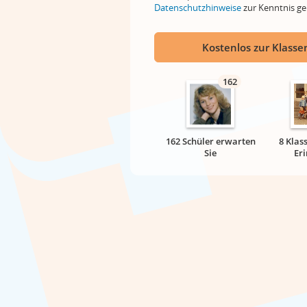
Datenschutzhinweise
zur Kenntnis 
Kostenlos zur Klassen
162
162 Schüler erwarten
8 Klas
Sie
Er