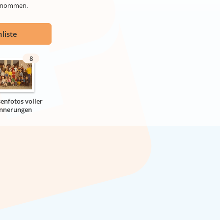
genommen.
liste
8
senfotos voller
innerungen