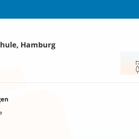
hule, Hamburg
gen
e