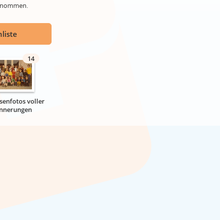
genommen.
liste
14
senfotos voller
innerungen