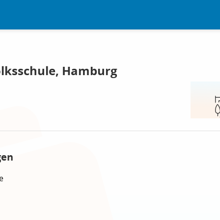
olksschule, Hamburg
gen
e