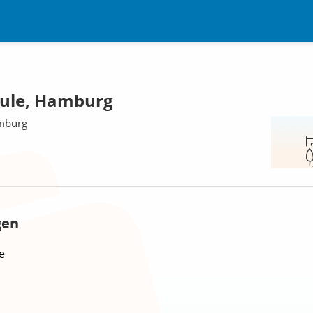
hule, Hamburg
amburg
gen
e