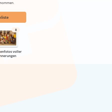
genommen.
liste
8
senfotos voller
innerungen