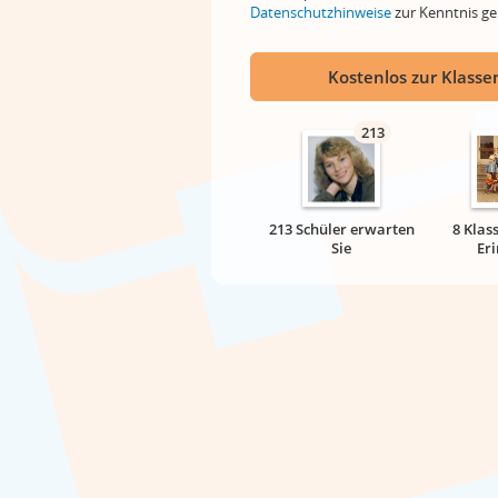
Datenschutzhinweise
zur Kenntnis 
Kostenlos zur Klassen
213
213 Schüler erwarten
8 Klas
Sie
Er