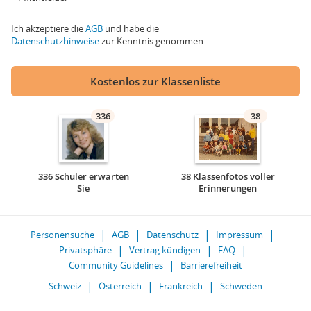
Ich akzeptiere die
AGB
und habe die
Datenschutzhinweise
zur Kenntnis genommen.
Kostenlos zur Klassenliste
336
38
336 Schüler erwarten
38 Klassenfotos voller
Sie
Erinnerungen
Personensuche
AGB
Datenschutz
Impressum
Privatsphäre
Vertrag kündigen
FAQ
Community Guidelines
Barrierefreiheit
Schweiz
Österreich
Frankreich
Schweden