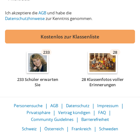
Ich akzeptiere die
AGB
und habe die
Datenschutzhinweise
zur Kenntnis genommen.
Kostenlos zur Klassenliste
233
28
233 Schüler erwarten
28 Klassenfotos voller
Sie
Erinnerungen
Personensuche
AGB
Datenschutz
Impressum
Privatsphäre
Vertrag kündigen
FAQ
Community Guidelines
Barrierefreiheit
Schweiz
Österreich
Frankreich
Schweden