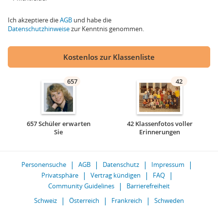
Ich akzeptiere die
AGB
und habe die
Datenschutzhinweise
zur Kenntnis genommen.
Kostenlos zur Klassenliste
657
42
657 Schüler erwarten
42 Klassenfotos voller
Sie
Erinnerungen
Personensuche
AGB
Datenschutz
Impressum
Privatsphäre
Vertrag kündigen
FAQ
Community Guidelines
Barrierefreiheit
Schweiz
Österreich
Frankreich
Schweden