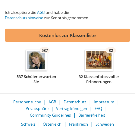
Ich akzeptiere die
AGB
und habe die
Datenschutzhinweise
zur Kenntnis genommen.
Kostenlos zur Klassenliste
537
32
537 Schüler erwarten
32 Klassenfotos voller
Sie
Erinnerungen
Personensuche
AGB
Datenschutz
Impressum
Privatsphäre
Vertrag kündigen
FAQ
Community Guidelines
Barrierefreiheit
Schweiz
Österreich
Frankreich
Schweden