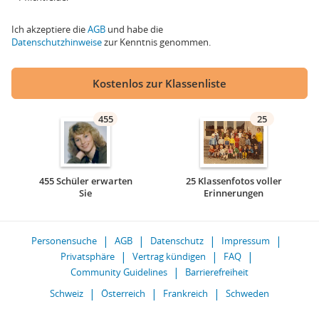
Ich akzeptiere die
AGB
und habe die
Datenschutzhinweise
zur Kenntnis genommen.
Kostenlos zur Klassenliste
455
25
455 Schüler erwarten
25 Klassenfotos voller
Sie
Erinnerungen
Personensuche
AGB
Datenschutz
Impressum
Privatsphäre
Vertrag kündigen
FAQ
Community Guidelines
Barrierefreiheit
Schweiz
Österreich
Frankreich
Schweden