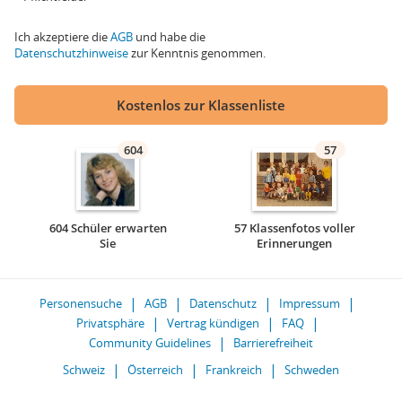
Ich akzeptiere die
AGB
und habe die
Datenschutzhinweise
zur Kenntnis genommen.
Kostenlos zur Klassenliste
604
57
604 Schüler erwarten
57 Klassenfotos voller
Sie
Erinnerungen
Personensuche
AGB
Datenschutz
Impressum
Privatsphäre
Vertrag kündigen
FAQ
Community Guidelines
Barrierefreiheit
Schweiz
Österreich
Frankreich
Schweden