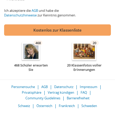
Ich akzeptiere die
AGB
und habe die
Datenschutzhinweise
zur Kenntnis genommen.
Kostenlos zur Klassenliste
468
20
468 Schüler erwarten
20 Klassenfotos voller
Sie
Erinnerungen
Personensuche
AGB
Datenschutz
Impressum
Privatsphäre
Vertrag kündigen
FAQ
Community Guidelines
Barrierefreiheit
Schweiz
Österreich
Frankreich
Schweden