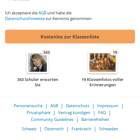
Ich akzeptiere die
AGB
und habe die
Datenschutzhinweise
zur Kenntnis genommen.
Kostenlos zur Klassenliste
343
19
343 Schüler erwarten
19 Klassenfotos voller
Sie
Erinnerungen
Personensuche
AGB
Datenschutz
Impressum
Privatsphäre
Vertrag kündigen
FAQ
Community Guidelines
Barrierefreiheit
Schweiz
Österreich
Frankreich
Schweden