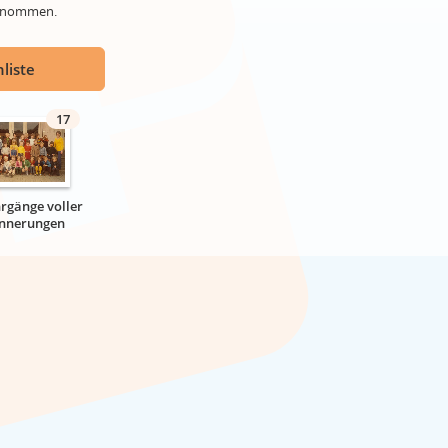
genommen.
liste
17
hrgänge voller
innerungen