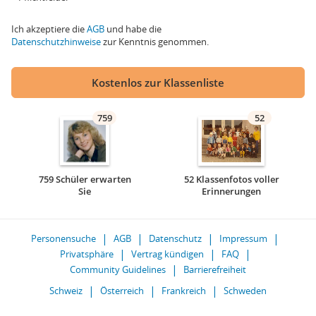
Ich akzeptiere die
AGB
und habe die
Datenschutzhinweise
zur Kenntnis genommen.
Kostenlos zur Klassenliste
759
52
759 Schüler erwarten
52 Klassenfotos voller
Sie
Erinnerungen
Personensuche
AGB
Datenschutz
Impressum
Privatsphäre
Vertrag kündigen
FAQ
Community Guidelines
Barrierefreiheit
Schweiz
Österreich
Frankreich
Schweden