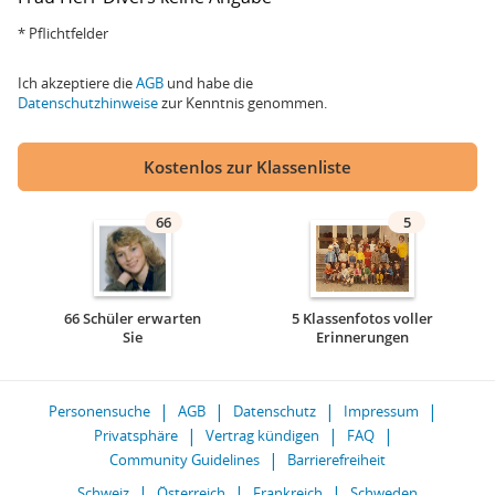
* Pflichtfelder
Ich akzeptiere die
AGB
und habe die
Datenschutzhinweise
zur Kenntnis genommen.
Kostenlos zur Klassenliste
66
5
66 Schüler erwarten
5 Klassenfotos voller
Sie
Erinnerungen
Personensuche
AGB
Datenschutz
Impressum
Privatsphäre
Vertrag kündigen
FAQ
Community Guidelines
Barrierefreiheit
Schweiz
Österreich
Frankreich
Schweden