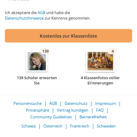
Ich akzeptiere die
AGB
und habe die
Datenschutzhinweise
zur Kenntnis genommen.
Kostenlos zur Klassenliste
139
4
139 Schüler erwarten
4 Klassenfotos voller
Sie
Erinnerungen
Personensuche
AGB
Datenschutz
Impressum
Privatsphäre
Vertrag kündigen
FAQ
Community Guidelines
Barrierefreiheit
Schweiz
Österreich
Frankreich
Schweden