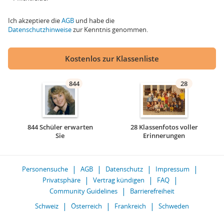
Ich akzeptiere die
AGB
und habe die
Datenschutzhinweise
zur Kenntnis genommen.
Kostenlos zur Klassenliste
844
28
844 Schüler erwarten
28 Klassenfotos voller
Sie
Erinnerungen
Personensuche
AGB
Datenschutz
Impressum
Privatsphäre
Vertrag kündigen
FAQ
Community Guidelines
Barrierefreiheit
Schweiz
Österreich
Frankreich
Schweden