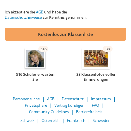
Ich akzeptiere die
AGB
und habe die
Datenschutzhinweise
zur Kenntnis genommen.
Kostenlos zur Klassenliste
516
38
516 Schüler erwarten
38 Klassenfotos voller
Sie
Erinnerungen
Personensuche
AGB
Datenschutz
Impressum
Privatsphäre
Vertrag kündigen
FAQ
Community Guidelines
Barrierefreiheit
Schweiz
Österreich
Frankreich
Schweden