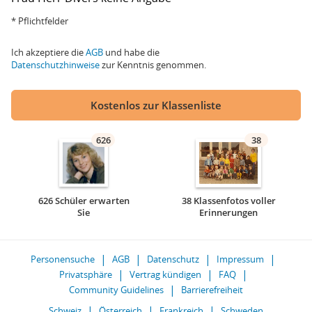
* Pflichtfelder
Ich akzeptiere die
AGB
und habe die
Datenschutzhinweise
zur Kenntnis genommen.
Kostenlos zur Klassenliste
626
38
626 Schüler erwarten
38 Klassenfotos voller
Sie
Erinnerungen
Personensuche
AGB
Datenschutz
Impressum
Privatsphäre
Vertrag kündigen
FAQ
Community Guidelines
Barrierefreiheit
Schweiz
Österreich
Frankreich
Schweden