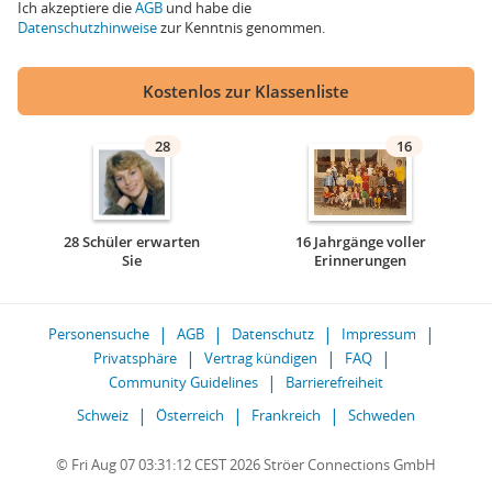
Ich akzeptiere die
AGB
und habe die
Datenschutzhinweise
zur Kenntnis genommen.
Kostenlos zur Klassenliste
28
16
28 Schüler erwarten
16 Jahrgänge voller
Sie
Erinnerungen
Personensuche
AGB
Datenschutz
Impressum
Privatsphäre
Vertrag kündigen
FAQ
Community Guidelines
Barrierefreiheit
Schweiz
Österreich
Frankreich
Schweden
© Fri Aug 07 03:31:12 CEST 2026 Ströer Connections GmbH