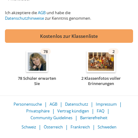
Ich akzeptiere die
AGB
und habe die
Datenschutzhinweise
zur Kenntnis genommen.
Kostenlos zur Klassenliste
78
2
78 Schüler erwarten
2 Klassenfotos voller
Sie
Erinnerungen
Personensuche
AGB
Datenschutz
Impressum
Privatsphäre
Vertrag kündigen
FAQ
Community Guidelines
Barrierefreiheit
Schweiz
Österreich
Frankreich
Schweden