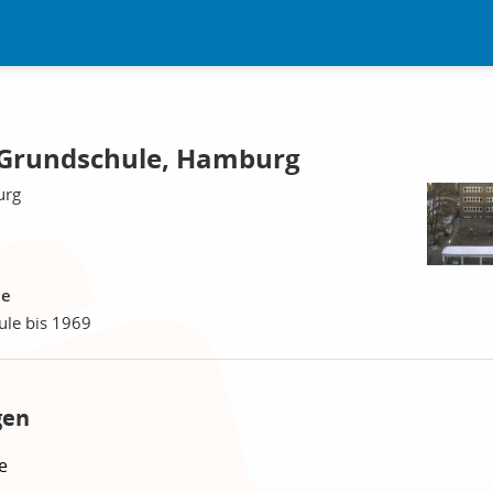
, Grundschule, Hamburg
urg
le
hule bis 1969
gen
e