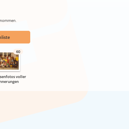
genommen.
liste
60
senfotos voller
innerungen