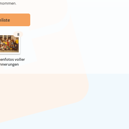
genommen.
liste
8
senfotos voller
innerungen