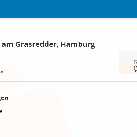
e am Grasredder, Hamburg
er
gen
e