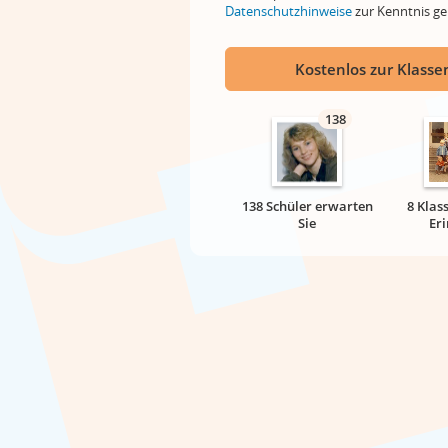
Datenschutzhinweise
zur Kenntnis 
Kostenlos zur Klassen
138
138 Schüler erwarten
8 Klas
Sie
Er