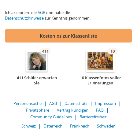
Ich akzeptiere die
AGB
und habe die
Datenschutzhinweise
zur Kenntnis genommen.
Kostenlos zur Klassenliste
411
10
411 Schüler erwarten
10 Klassenfotos voller
Sie
Erinnerungen
Personensuche
AGB
Datenschutz
Impressum
Privatsphäre
Vertrag kündigen
FAQ
Community Guidelines
Barrierefreiheit
Schweiz
Österreich
Frankreich
Schweden