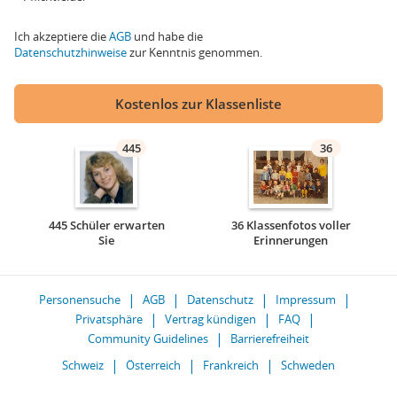
Ich akzeptiere die
AGB
und habe die
Datenschutzhinweise
zur Kenntnis genommen.
Kostenlos zur Klassenliste
445
36
445 Schüler erwarten
36 Klassenfotos voller
Sie
Erinnerungen
Personensuche
AGB
Datenschutz
Impressum
Privatsphäre
Vertrag kündigen
FAQ
Community Guidelines
Barrierefreiheit
Schweiz
Österreich
Frankreich
Schweden