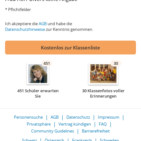
* Pflichtfelder
Ich akzeptiere die
AGB
und habe die
Datenschutzhinweise
zur Kenntnis genommen.
Kostenlos zur Klassenliste
451
30
451 Schüler erwarten
30 Klassenfotos voller
Sie
Erinnerungen
Personensuche
AGB
Datenschutz
Impressum
Privatsphäre
Vertrag kündigen
FAQ
Community Guidelines
Barrierefreiheit
Schweiz
Österreich
Frankreich
Schweden