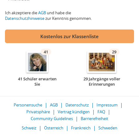
Ich akzeptiere die
AGB
und habe die
Datenschutzhinweise
zur Kenntnis genommen.
Kostenlos zur Klassenliste
41
29
41 Schüler erwarten
29 Jahrgänge voller
Sie
Erinnerungen
Personensuche
AGB
Datenschutz
Impressum
Privatsphäre
Vertrag kündigen
FAQ
Community Guidelines
Barrierefreiheit
Schweiz
Österreich
Frankreich
Schweden