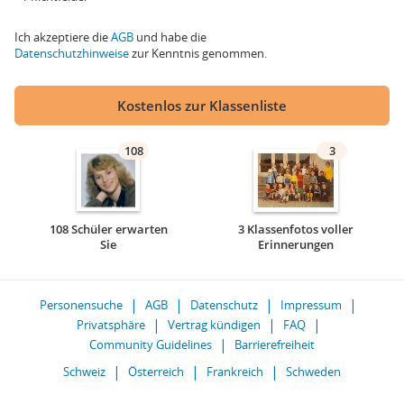
Ich akzeptiere die
AGB
und habe die
Datenschutzhinweise
zur Kenntnis genommen.
Kostenlos zur Klassenliste
108
3
108 Schüler erwarten
3 Klassenfotos voller
Sie
Erinnerungen
Personensuche
AGB
Datenschutz
Impressum
Privatsphäre
Vertrag kündigen
FAQ
Community Guidelines
Barrierefreiheit
Schweiz
Österreich
Frankreich
Schweden