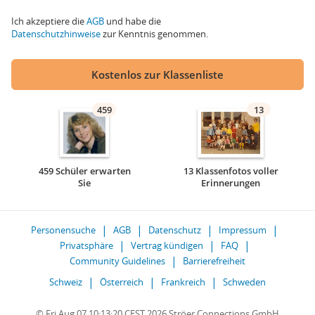
Ich akzeptiere die
AGB
und habe die
Datenschutzhinweise
zur Kenntnis genommen.
Kostenlos zur Klassenliste
459
13
459 Schüler erwarten
13 Klassenfotos voller
Sie
Erinnerungen
Personensuche
AGB
Datenschutz
Impressum
Privatsphäre
Vertrag kündigen
FAQ
Community Guidelines
Barrierefreiheit
Schweiz
Österreich
Frankreich
Schweden
© Fri Aug 07 10:13:20 CEST 2026 Ströer Connections GmbH