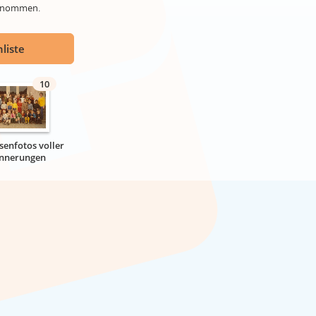
genommen.
liste
10
senfotos voller
innerungen