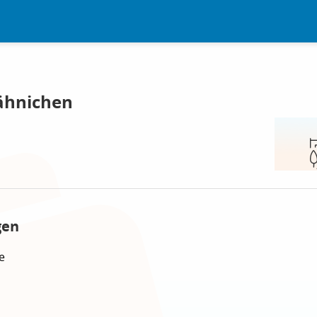
ähnichen
gen
e