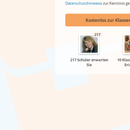
Datenschutzhinweise
zur Kenntnis 
Kostenlos zur Klassen
217
217 Schüler erwarten
10 Klas
Sie
Er