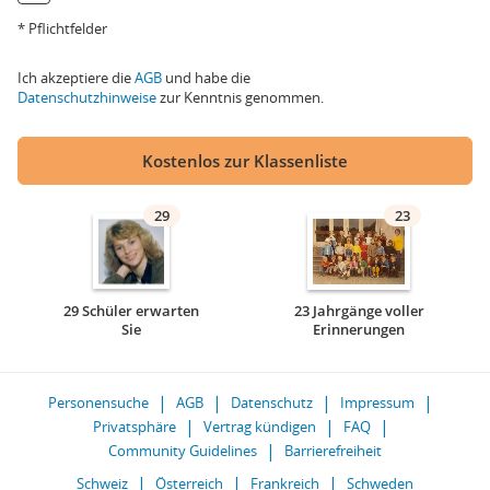
* Pflichtfelder
Ich akzeptiere die
AGB
und habe die
Datenschutzhinweise
zur Kenntnis genommen.
Kostenlos zur Klassenliste
29
23
29 Schüler erwarten
23 Jahrgänge voller
Sie
Erinnerungen
Personensuche
AGB
Datenschutz
Impressum
Privatsphäre
Vertrag kündigen
FAQ
Community Guidelines
Barrierefreiheit
Schweiz
Österreich
Frankreich
Schweden