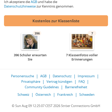
Ich akzeptiere die
AGB
und habe die
Datenschutzhinweise
zur Kenntnis genommen.
Kostenlos zur Klassenliste
396
7
396 Schüler erwarten
7 Klassenfotos voller
Sie
Erinnerungen
Personensuche
AGB
Datenschutz
Impressum
Privatsphäre
Vertrag kündigen
FAQ
Community Guidelines
Barrierefreiheit
Schweiz
Österreich
Frankreich
Schweden
© Sun Aug 09 12:25:07 CEST 2026 Ströer Connections GmbH