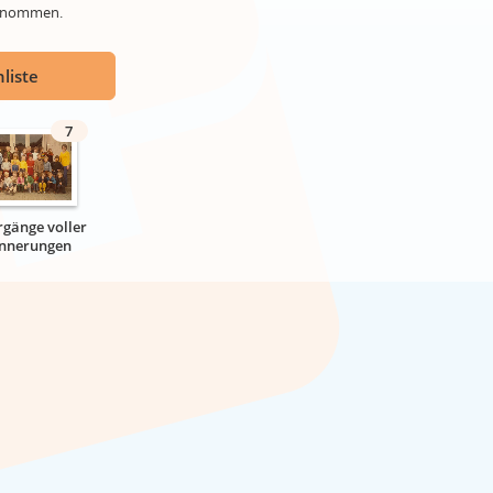
genommen.
liste
7
rgänge voller
innerungen