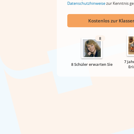
Datenschutzhinweise
zur Kenntnis 
Kostenlos zur Klassen
8
7 Jah
8 Schüler erwarten Sie
Er