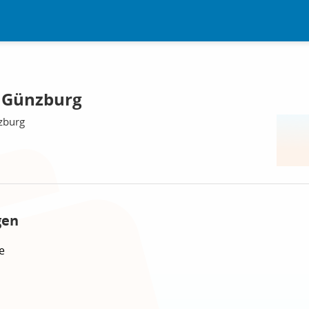
, Günzburg
zburg
gen
e