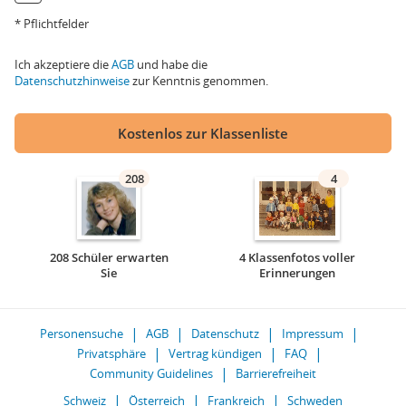
* Pflichtfelder
Ich akzeptiere die
AGB
und habe die
Datenschutzhinweise
zur Kenntnis genommen.
Kostenlos zur Klassenliste
208
4
208 Schüler erwarten
4 Klassenfotos voller
Sie
Erinnerungen
Personensuche
AGB
Datenschutz
Impressum
Privatsphäre
Vertrag kündigen
FAQ
Community Guidelines
Barrierefreiheit
Schweiz
Österreich
Frankreich
Schweden