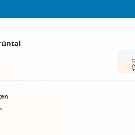
rüntal
gen
e