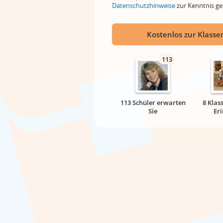
Datenschutzhinweise
zur Kenntnis 
Kostenlos zur Klassen
113
113 Schüler erwarten
8 Klas
Sie
Er