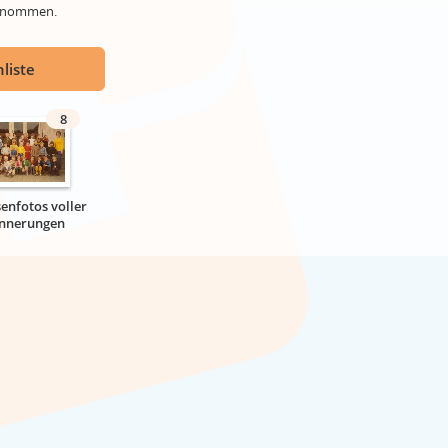
genommen.
liste
8
senfotos voller
innerungen