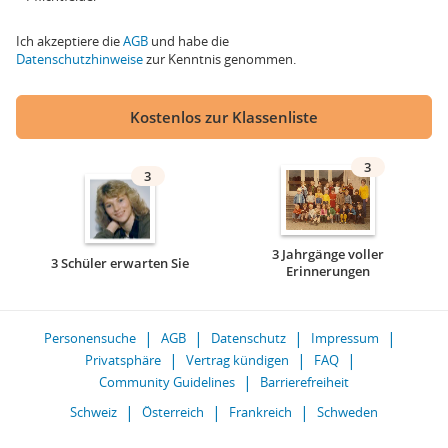
Ich akzeptiere die
AGB
und habe die
Datenschutzhinweise
zur Kenntnis genommen.
Kostenlos zur Klassenliste
3
3
3 Jahrgänge voller
3 Schüler erwarten Sie
Erinnerungen
Personensuche
AGB
Datenschutz
Impressum
Privatsphäre
Vertrag kündigen
FAQ
Community Guidelines
Barrierefreiheit
Schweiz
Österreich
Frankreich
Schweden