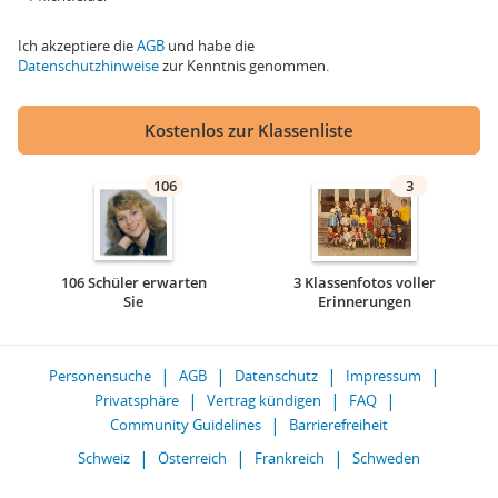
Ich akzeptiere die
AGB
und habe die
Datenschutzhinweise
zur Kenntnis genommen.
Kostenlos zur Klassenliste
106
3
106 Schüler erwarten
3 Klassenfotos voller
Sie
Erinnerungen
Personensuche
AGB
Datenschutz
Impressum
Privatsphäre
Vertrag kündigen
FAQ
Community Guidelines
Barrierefreiheit
Schweiz
Österreich
Frankreich
Schweden