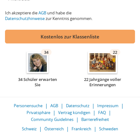
Ich akzeptiere die
AGB
und habe die
Datenschutzhinweise
zur Kenntnis genommen.
Kostenlos zur Klassenliste
34
22
34 Schüler erwarten
22 Jahrgänge voller
Sie
Erinnerungen
Personensuche
AGB
Datenschutz
Impressum
Privatsphäre
Vertrag kündigen
FAQ
Community Guidelines
Barrierefreiheit
Schweiz
Österreich
Frankreich
Schweden