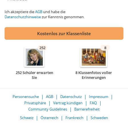
Ich akzeptiere die
AGB
und habe die
Datenschutzhinweise
zur Kenntnis genommen.
Kostenlos zur Klassenliste
252
8
252 Schüler erwarten
8 Klassenfotos voller
Sie
Erinnerungen
Personensuche
AGB
Datenschutz
Impressum
Privatsphäre
Vertrag kündigen
FAQ
Community Guidelines
Barrierefreiheit
Schweiz
Österreich
Frankreich
Schweden