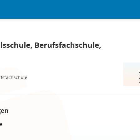
lsschule, Berufsfachschule,
ufsfachschule
gen
e