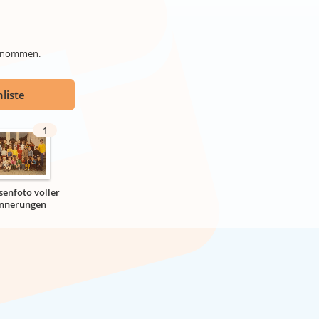
genommen.
liste
1
senfoto voller
innerungen