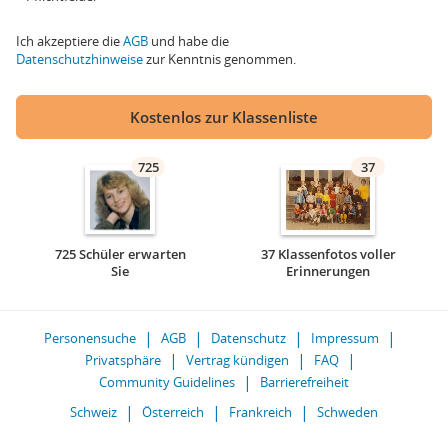
Ich akzeptiere die
AGB
und habe die
Datenschutzhinweise
zur Kenntnis genommen.
Kostenlos zur Klassenliste
725
37
725 Schüler erwarten
37 Klassenfotos voller
Sie
Erinnerungen
Personensuche
AGB
Datenschutz
Impressum
Privatsphäre
Vertrag kündigen
FAQ
Community Guidelines
Barrierefreiheit
Schweiz
Österreich
Frankreich
Schweden