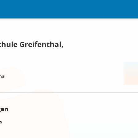
chule Greifenthal,
hal
gen
e