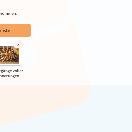
genommen.
liste
4
rgänge voller
innerungen