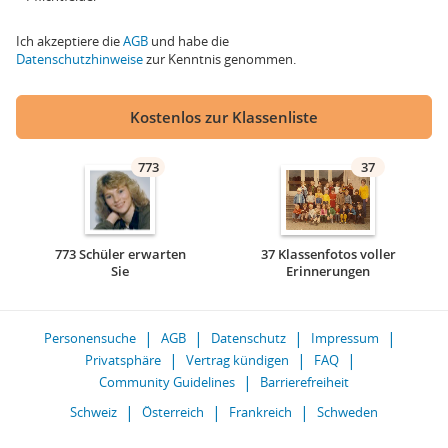
Ich akzeptiere die
AGB
und habe die
Datenschutzhinweise
zur Kenntnis genommen.
Kostenlos zur Klassenliste
773
37
773 Schüler erwarten
37 Klassenfotos voller
Sie
Erinnerungen
Personensuche
AGB
Datenschutz
Impressum
Privatsphäre
Vertrag kündigen
FAQ
Community Guidelines
Barrierefreiheit
Schweiz
Österreich
Frankreich
Schweden