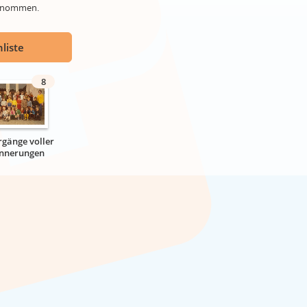
genommen.
liste
8
rgänge voller
innerungen