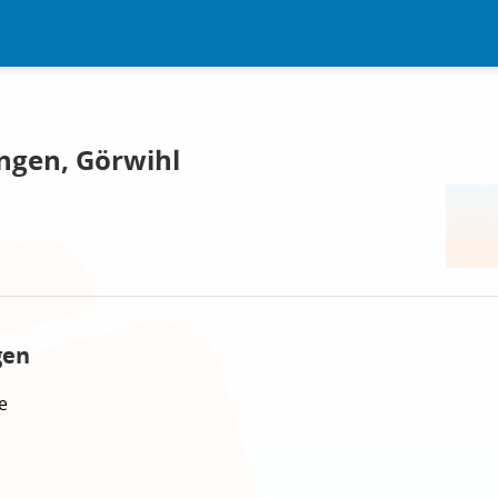
ngen, Görwihl
gen
e