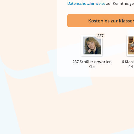
Datenschutzhinweise
zur Kenntnis 
Kostenlos zur Klassen
237
237 Schüler erwarten
6 Klas
Sie
Er