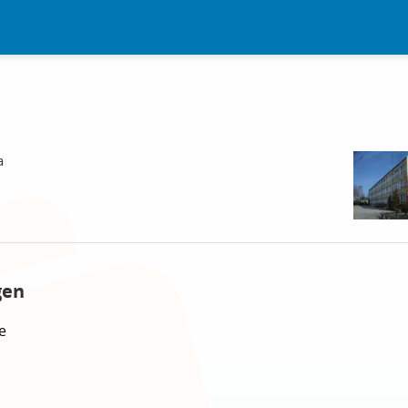
a
gen
e