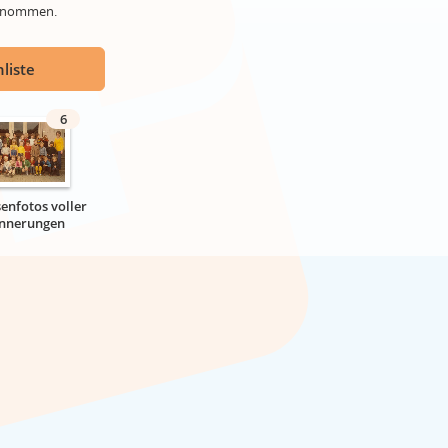
genommen.
liste
6
senfotos voller
innerungen