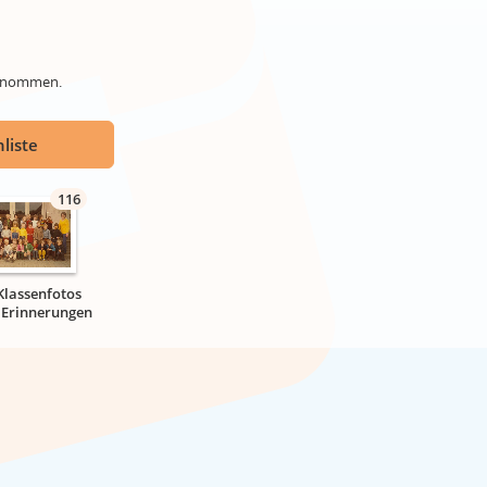
genommen.
liste
116
Klassenfotos
r Erinnerungen