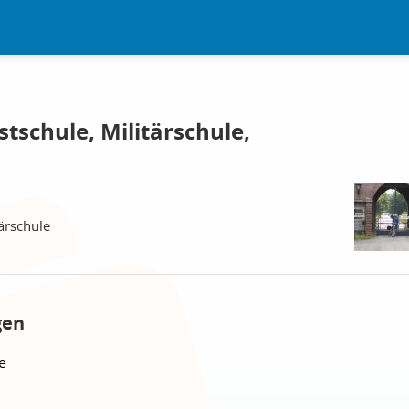
tschule, Militärschule,
ärschule
gen
e