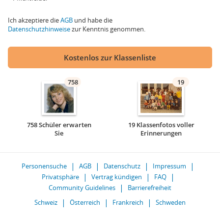
Ich akzeptiere die
AGB
und habe die
Datenschutzhinweise
zur Kenntnis genommen.
Kostenlos zur Klassenliste
758
19
758 Schüler erwarten
19 Klassenfotos voller
Sie
Erinnerungen
Personensuche
AGB
Datenschutz
Impressum
Privatsphäre
Vertrag kündigen
FAQ
Community Guidelines
Barrierefreiheit
Schweiz
Österreich
Frankreich
Schweden