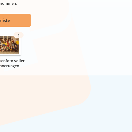
genommen.
liste
1
senfoto voller
innerungen