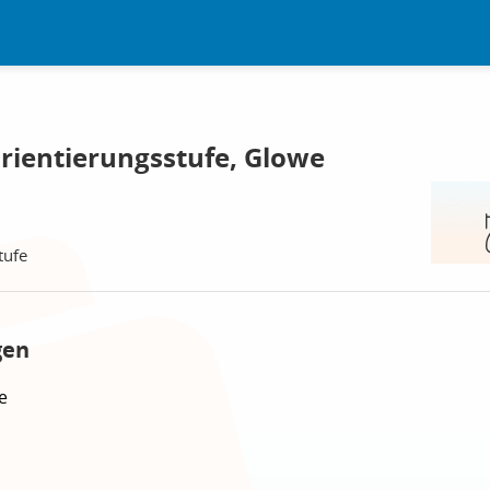
rientierungsstufe, Glowe
tufe
gen
e