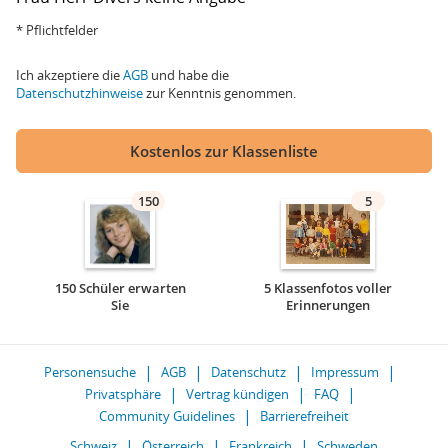
* Pflichtfelder
Ich akzeptiere die
AGB
und habe die
Datenschutzhinweise
zur Kenntnis genommen.
Kostenlos zur Klassenliste
150
5
150 Schüler erwarten
5 Klassenfotos voller
Sie
Erinnerungen
Personensuche
AGB
Datenschutz
Impressum
Privatsphäre
Vertrag kündigen
FAQ
Community Guidelines
Barrierefreiheit
Schweiz
Österreich
Frankreich
Schweden